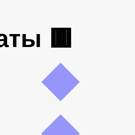
аты 🟥